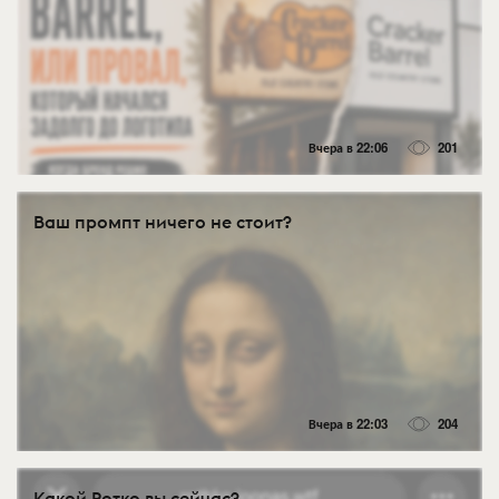
Вчера в 22:06
201
Ваш промпт ничего не стоит?
Вчера в 22:03
204
Какой Ротко вы сейчас?