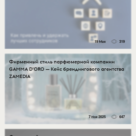
19 Мая
319
Фирменный стиль парфюмерной компании
GAMMA D'ORO — Кейс брендингового агентства
ZAMEDIA
7 Ноя 2025
647