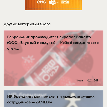
Другие материалы блога
Ребрендинг производителя сиропов BaResto
(ООО «Вкусный продукт») — Кейс брендингового
аген...
1 Июн
541
HR‑брендинг: как привлечь и удержать лучших
сотрудников — ZAMEDIA