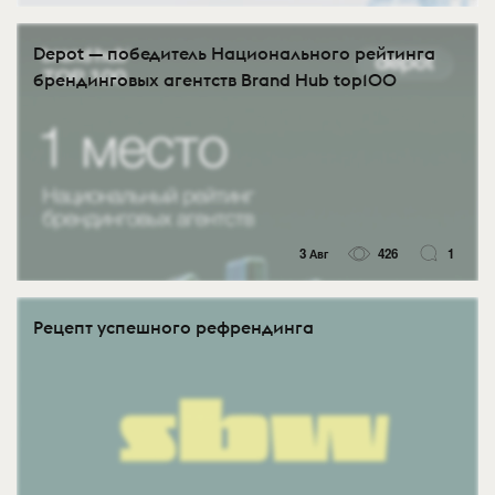
Depot — победитель Национального рейтинга
брендинговых агентств Brand Hub top100
3 Авг
426
1
Рецепт успешного рефрендинга