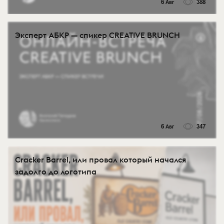
6 Авг
388
Эксперт АБКР — спикер CREATIVE BRUNCH
6 Авг
347
Cracker Barrel, или провал который начался
задолго до логотипа