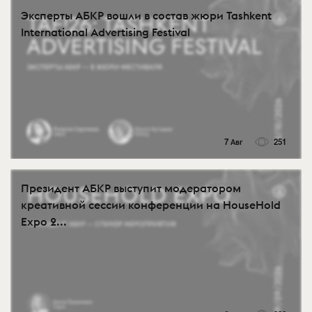
Эксперты АБКР вошли в состав жюри Tashkent
International Advertising Festival
7 Авг
251
Президент АБКР выступит модератором
креативной сессии конференции на HouseHold
Expo 2...