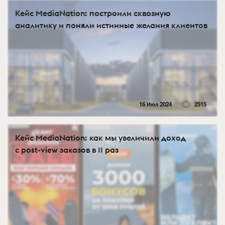
Кейс MediaNation: построили сквозную
аналитику и поняли истинные желания клиентов
16 Июл 2024
2515
Кейс MediaNation: как мы увеличили доход
с post-view заказов в 11 раз