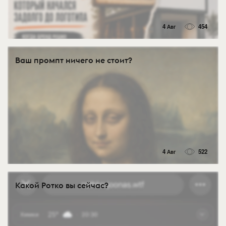
4 Авг
454
Ваш промпт ничего не стоит?
4 Авг
522
Какой Ротко вы сейчас?