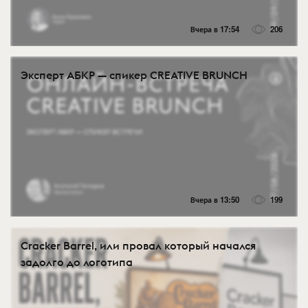
Вчера в 17:54
206
Эксперт АБКР — спикер CREATIVE BRUNCH
Вчера в 13:50
199
Cracker Barrel, или провал который начался
задолго до логотипа