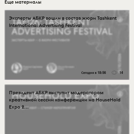
Еще материалы
Эксперты АБКР вошли в состав жюри Tashkent
International Advertising Festival
Сегодня в 18:56
14
Президент АБКР выступит модератором
креативной сессии конференции на HouseHold
Expo 2...