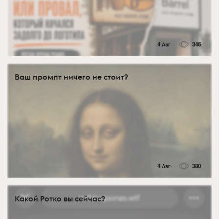
4 Авг
346
Ваш промпт ничего не стоит?
4 Авг
380
Какой Ротко вы сейчас?