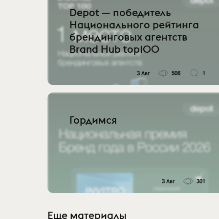
Depot — победитель
Национального рейтинга
брендинговых агентств
Brand Hub top100
3 Авг
506
1
Гордимся
3 Авг
301
Еще материалы