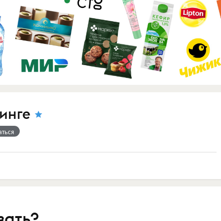
инге
аться
зать?