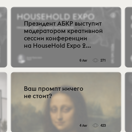
Президент АБКР выступит
модератором креативной
сессии конференции
на HouseHold Expo 2...
6 Авг
271
Ваш промпт ничего
не стоит?
4 Авг
423