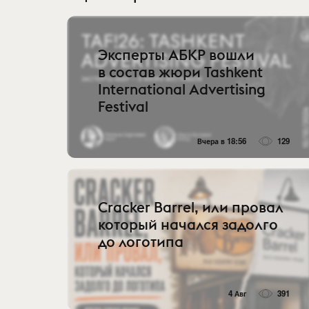
Эксперты АБКР вошли
в состав жюри Tashkent
International Advertising
Festival
Вчера в 18:56
129
Cracker Barrel, или провал
который начался задолго
до логотипа
4 Авг
391