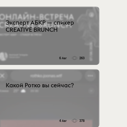
Эксперт АБКР — спикер
CREATIVE BRUNCH
6 Авг
263
Какой Ротко вы сейчас?
4 Авг
378