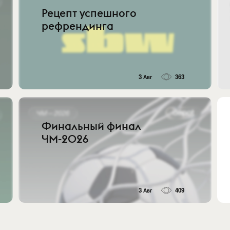
Рецепт успешного
рефрендинга
3 Авг
363
Финальный финал
ЧМ-2026
3 Авг
409