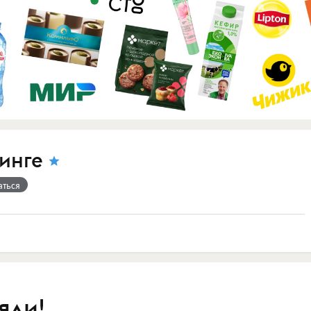
инге
аться
яли!