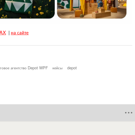
AX
|
на сайте
говое агентство Depot WPF
кейсы
depot