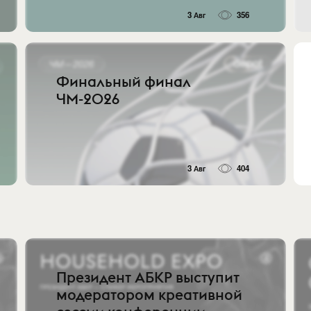
3 Авг
356
Финальный финал
ЧМ-2026
3 Авг
404
Президент АБКР выступит
модератором креативной