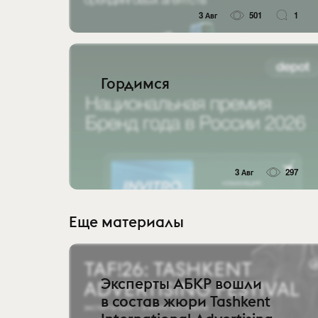
3 Авг
501
1
Гордимся
3 Авг
297
Еще материалы
Эксперты АБКР вошли
в состав жюри Tashkent