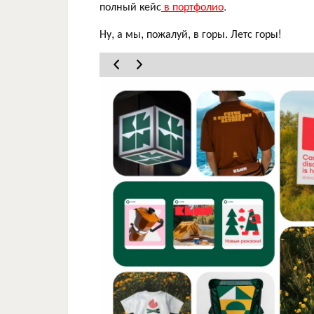
полный кейс
в портфолио
.
Ну, а мы, пожалуй, в горы. Летс горы!