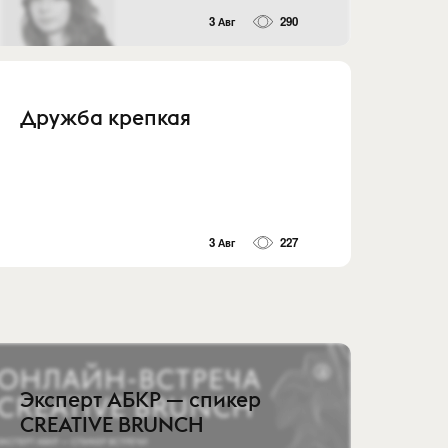
3 Авг
290
Дружба крепкая
3 Авг
227
Эксперт АБКР — спикер
CREATIVE BRUNCH