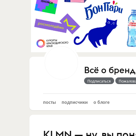
Всё о бренд
Подписаться
Пожалов
посты
подписчики
о блоге
KLMN — ну, вы пон