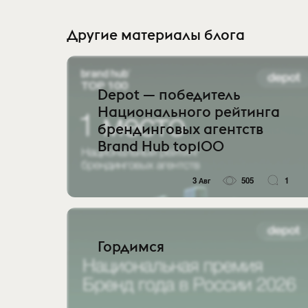
Другие материалы блога
Depot — победитель
Национального рейтинга
брендинговых агентств
Brand Hub top100
3 Авг
505
1
Гордимся