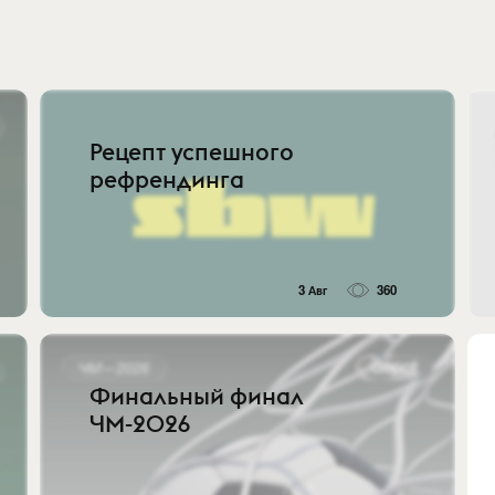
Рецепт успешного
рефрендинга
3 Авг
360
Финальный финал
ЧМ-2026