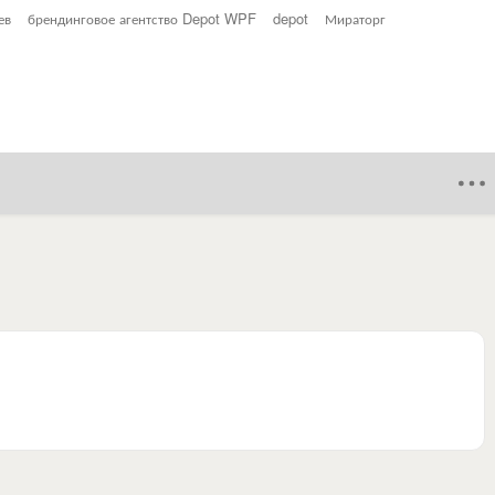
ев
брендинговое агентство Depot WPF
depot
Мираторг