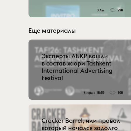
3 Авг
298
Еще материалы
Эксперты АБКР вошли
в состав жюри Tashkent
International Advertising
Festival
Вчера в 18:56
100
Cracker Barrel, или провал
который начался задолго