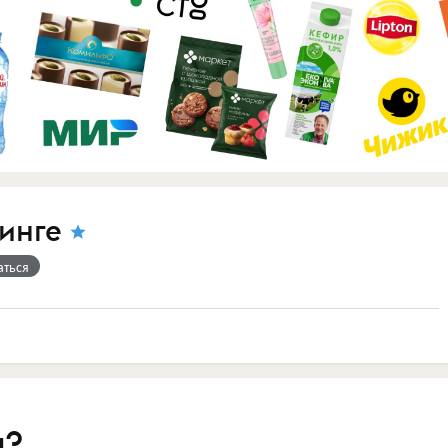
инге
аться
я?