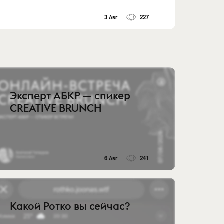
3 Авг
227
Эксперт АБКР — спикер
CREATIVE BRUNCH
6 Авг
241
Какой Ротко вы сейчас?