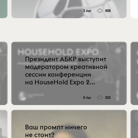
3 Авг
408
Президент АБКР выступит
модератором креативной
сессии конференции
на HouseHold Expo 2...
6 Авг
250
Ваш промпт ничего
не стоит?