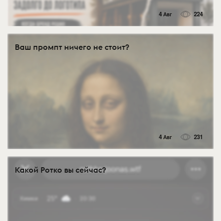
4 Авг
224
Ваш промпт ничего не стоит?
4 Авг
231
Какой Ротко вы сейчас?