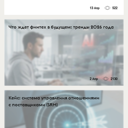
13 Апр
522
Что ждет финтех в будущем: тренды 2026 года
2 Апр
2130
Кейс: система управления отношениями
с поставщиками (SRM)