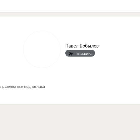
Павел Бобылев
В коллеги
агружены все подписчики