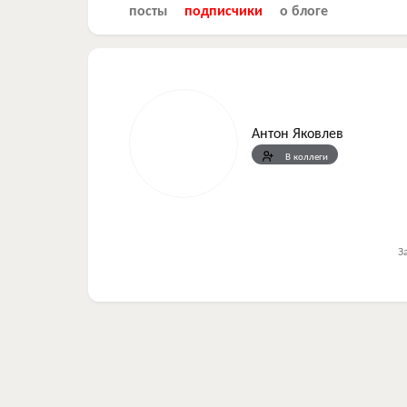
посты
подписчики
о блоге
Антон Яковлев
В коллеги
З