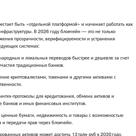
естает быть «отдельной платформой» и начинает работать как
нфраструктуры. В 2026 году блокчейн — это не только
жения прозрачности, верифицируемости и устранения
ледующих системах:
народных и локальных переводов быстрее и дешевле за счет
частия традиционных банков.
ление криптовалютами, токенами и другими активами с
твенности.
финтех-протоколы для кредитования, обмена активов и
е банков и иных финансовых институтов.
а ценные бумаги, недвижимость и товары с возможностью
 и передачи прав через блокчейн.
рованных активов может достичь 13 трлн руб к 2030 году.