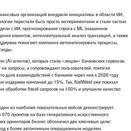
нансовых организаций внедрили инициативы в области ИИ,
ологии перестали быть просто экспериментами и стали частью
одели с ИИ, прогнозирование спроса с ML (машинное
дения клиентов, интеллектуальный анализ транзакций, а также
оддержка помогают компания автоматизировать процессы,
сходы.
м (AI-агентов), которые стали «лицом» банковских сервисов.
 на запросы, а сопровождают пользователей, помогая
то доля взаимодействий с банками через них к 2026 году
е издержки компаний до 15%. Так, NatWest уже показал
емя обработки fraud-запросов на 150% и улучшили качество
 один из наиболее показательных кейсов демонстрирует
 570 проектов на базе генеративного искусственного
ских ориентиров бизнес обозначил две ключевые цели:
ход к более автономным операционным моделям.