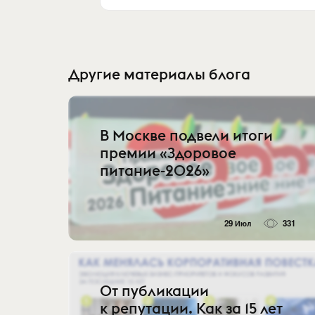
Другие материалы блога
В Москве подвели итоги
премии «Здоровое
питание-2026»
29 Июл
331
От публикации
к репутации. Как за 15 лет