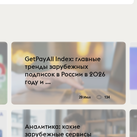
GetPayAll Index: главные
тренды зарубежных
подписок в России в 2026
году и ...
29 Июл
134
Аналитика: какие
зарубежные сервисы