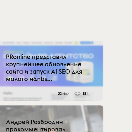
PRonline представил
крупнейшее обновление
сайта и запуск AI SEO для
малого и&nbs...
22 Июл
181
Андрей Разбродин
прокомментировал