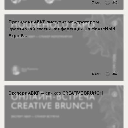
7 Авг
249
Президент АБКР выступит модератором
креативной сессии конференции на HouseHold
Expo 2...
6 Авг
387
Эксперт АБКР — спикер CREATIVE BRUNCH