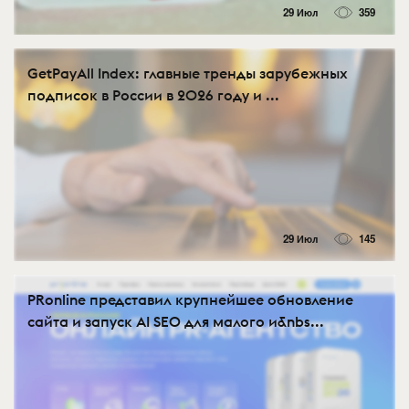
29 Июл
359
GetPayAll Index: главные тренды зарубежных
подписок в России в 2026 году и ...
29 Июл
145
PRonline представил крупнейшее обновление
сайта и запуск AI SEO для малого и&nbs...