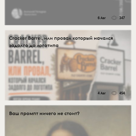
6 Авг
347
Cracker Barrel, или провал который начался
задолго до логотипа
4 Авг
454
Ваш промпт ничего не стоит?