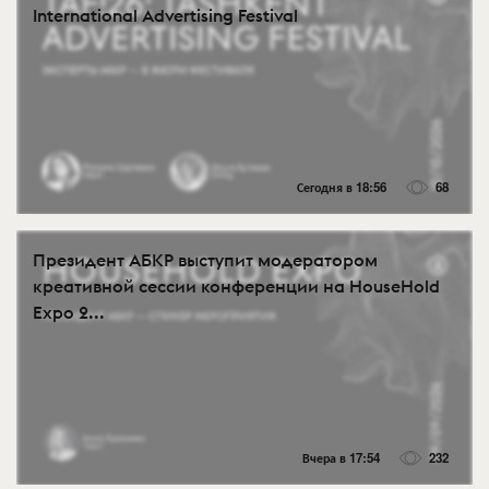
International Advertising Festival
Сегодня в 18:56
68
Президент АБКР выступит модератором
креативной сессии конференции на HouseHold
Expo 2...
Вчера в 17:54
232