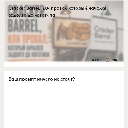
Cracker Barrel, или провал который начался
задолго до логотипа
4 Авг
204
Ваш промпт ничего не стоит?