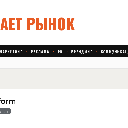
tform
аться