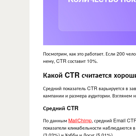
Посмотрим, как это работает. Если 200 чел
нему, CTR составит 10%.
Какой CTR считается хоро
Средний показатель CTR варьируется в зав
кампании и размера аудитории. Взглянем н
Средний CTR
По данным
MailChimp
, средний Email CTR
показатели кликабельности наблюдаются в 
(3.03%) и Хобби и Досуг (5.01%).