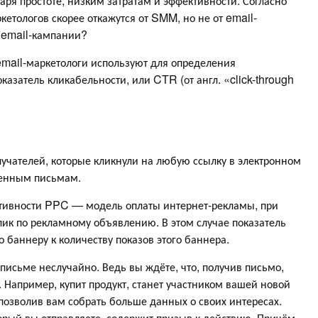
аря простоте, низким затратам и эффективности. Согласно
ркетологов скорее откажутся от SMM, но не от email-
ь email-кампании?
email-маркетологи используют для определения
азатель кликабельности, или CTR (от англ. «‎click-through
учателей, которые кликнули на любую ссылку в электронном
ленным письмам.
тивности PPC — модель оплаты интернет-рекламы, при
лик по рекламному объявлению. В этом случае показатель
 баннеру к количеству показов этого баннера.
письме неслучайно. Ведь вы ждёте, что, получив письмо,
 Например, купит продукт, станет участником вашей новой
 позволив вам собрать больше данных о своих интересах.
орый вы отправляете, содержит призыв к действию. Причём