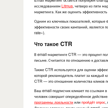
Email маркетинг остается популярен благод
исследованиям
Litmus
, четверо из пяти ма
маркетинга. Как же оценить эффективност
Одним из ключевых показателей, которые 
эффективности своих кампаний, является пок
rate»‎).
Что такое CTR
В email-маркетинге CTR — это процент пол
письме. Считается по отношению к достав
Также CTR используется для оценки эффек
которой рекламодатель платит за каждый к
CTR — это отношение количества кликов по
Ваш email-подписчик кликает по ссылкам в 
человек совершит опеределённое действие.
программы лояльности
или
пройдёт опрос
,
Другими словами, почти каждый email, кот