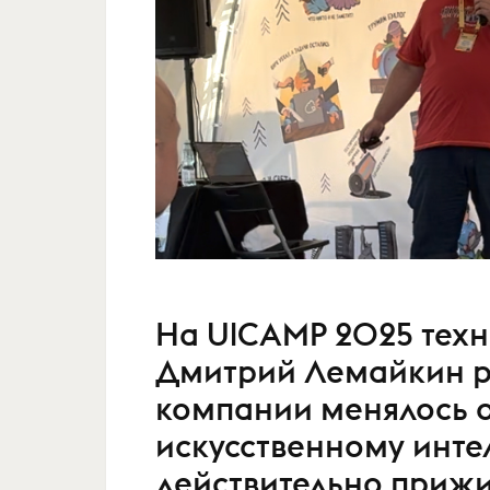
На UlCAMP 2025 техн
Дмитрий Лемайкин ра
компании менялось 
искусственному инте
действительно прижи