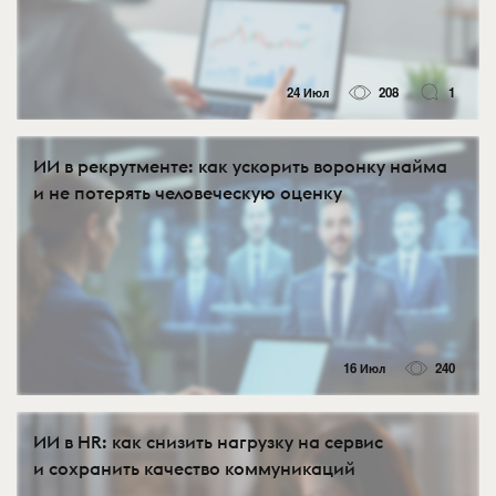
24 Июл
208
1
ИИ в рекрутменте: как ускорить воронку найма
и не потерять человеческую оценку
16 Июл
240
ИИ в HR: как снизить нагрузку на сервис
и сохранить качество коммуникаций