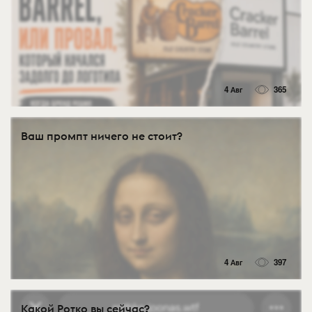
4 Авг
365
Ваш промпт ничего не стоит?
4 Авг
397
Какой Ротко вы сейчас?