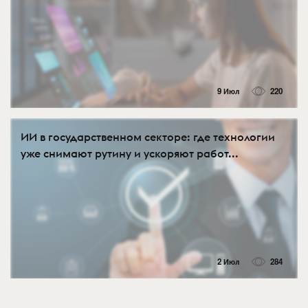
9 Июл
220
ИИ в государственном секторе: где технологии
уже снимают рутину и ускоряют работ...
2 Июл
284