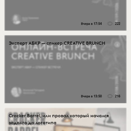
Вчера в 17:54
222
Эксперт АБКР — спикер CREATIVE BRUNCH
Вчера в 13:50
216
Cracker Barrel, или провал который начался
задолго до логотипа