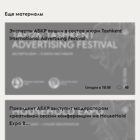
Еще материалы
Эксперты АБКР вошли в состав жюри Tashkent
International Advertising Festival
Сегодня в 18:56
48
Президент АБКР выступит модератором
креативной сессии конференции на HouseHold
Expo 2...