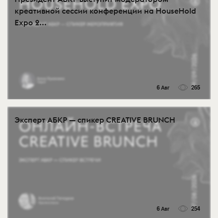
креативной сессии конференции на HouseHold
Expo 2...
6 Авг
265
Эксперт АБКР — спикер CREATIVE BRUNCH
6 Авг
254