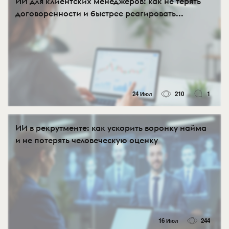
ИИ для клиентских менеджеров: как не терять
договоренности и быстрее реагировать...
24 Июл
210
1
ИИ в рекрутменте: как ускорить воронку найма
и не потерять человеческую оценку
16 Июл
244