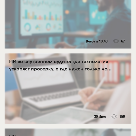
Вчера в 10:40
67
ИИ во внутреннем аудите: где технология
ускоряет проверку, а где нужен только че...
30 Июл
156