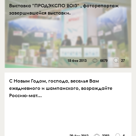
Выставка "ПРОДЭКСПО 2013" , фоторепортаж
завершившейся выставки.
18 Фев 2013
6679
27
С Новым Годом, господа, веселья Вам
ежедневного и шампанского, возрождайте
Россию-мат...
29 Дек 2012
2283
6