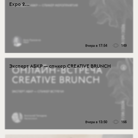
Expo 2...
Вчера в 17:54
149
Эксперт АБКР — спикер CREATIVE BRUNCH
Вчера в 13:50
166