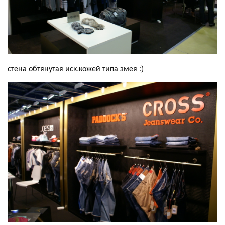
стена обтянутая иск.кожей типа змея :)