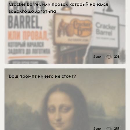
Cracker Barrel, или провал который начался
задолго до логотипа
4 Авг
321
Ваш промпт ничего не стоит?
4 Авг
356