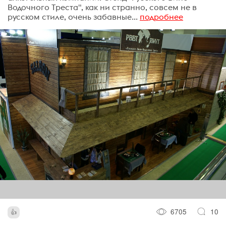
Водочного Треста", как ни странно, совсем не в
русском стиле, очень забавные...
подробнее
6705
10