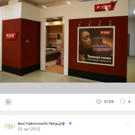
8169
4
выставочныйстенд.рф
22 окт 2012