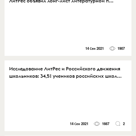
ЛитРес объявил лонг-лист литературной п...
14 Сен 2021
1907
Исследование ЛитРес и Российского движения
школьников: 34,5% учеников российских школ...
14 Сен 2021
1667
2