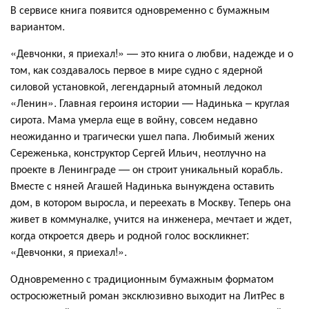
В сервисе книга появится одновременно с бумажным
вариантом.
«Девчонки, я приехал!» — это книга о любви, надежде и о
том, как создавалось первое в мире судно с ядерной
силовой установкой, легендарный атомный ледокол
«Ленин». Главная героиня истории — Надинька – круглая
сирота. Мама умерла еще в войну, совсем недавно
неожиданно и трагически ушел папа. Любимый жених
Сереженька, конструктор Сергей Ильич, неотлучно на
проекте в Ленинграде — он строит уникальный корабль.
Вместе с няней Агашей Надинька вынуждена оставить
дом, в котором выросла, и переехать в Москву. Теперь она
живет в коммуналке, учится на инженера, мечтает и ждет,
когда откроется дверь и родной голос воскликнет:
«Девчонки, я приехал!».
Одновременно с традиционным бумажным форматом
остросюжетный роман эксклюзивно выходит на ЛитРес в