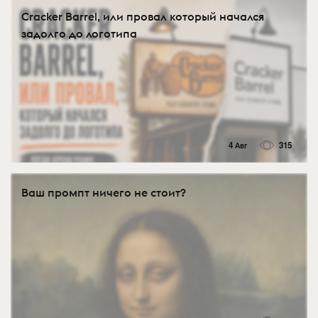
Cracker Barrel, или провал который начался
задолго до логотипа
4 Авг
315
Ваш промпт ничего не стоит?