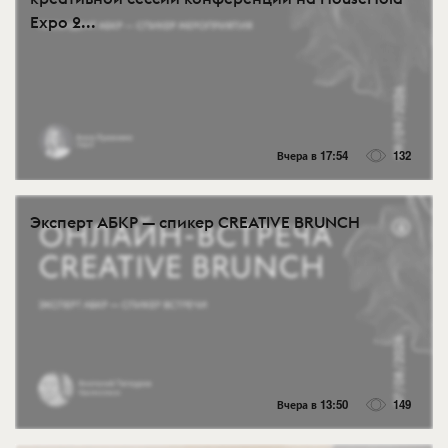
Expo 2...
Вчера в 17:54
132
Эксперт АБКР — спикер CREATIVE BRUNCH
Вчера в 13:50
149