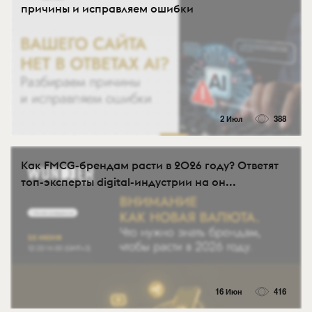
причины и исправляем ошибки
2 Июл
388
Как FMCG-брендам расти в 2026 году? Ответят
топ-эксперты digital-индустрии на он...
16 Июн
416