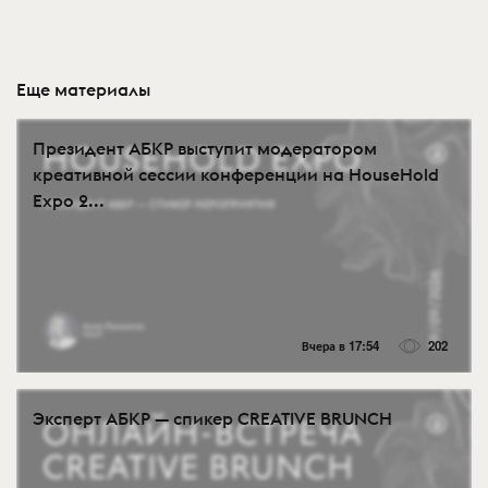
Еще материалы
Президент АБКР выступит модератором
креативной сессии конференции на HouseHold
Expo 2...
Вчера в 17:54
202
Эксперт АБКР — спикер CREATIVE BRUNCH