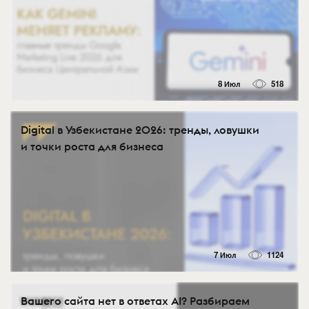
8 Июл
518
Digital в Узбекистане 2026: тренды, ловушки
и точки роста для бизнеса
7 Июл
1124
Вашего сайта нет в ответах AI? Разбираем