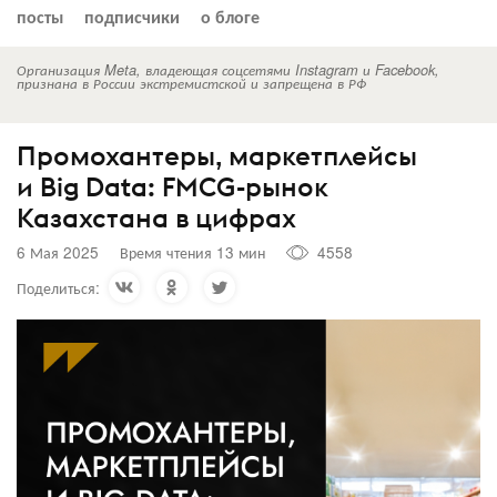
посты
подписчики
о блоге
Организация Meta, владеющая соцсетями Instagram и Facebook,
признана в России экстремистской и запрещена в РФ
Промохантеры, маркетплейсы
и Big Data: FMCG-рынок
Казахстана в цифрах
6 Мая 2025
Время чтения 13 мин
4558
Поделиться: