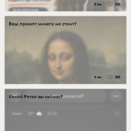
4 Авг
330
Ваш промпт ничего не стоит?
4 Авг
369
Какой Ротко вы сейчас?