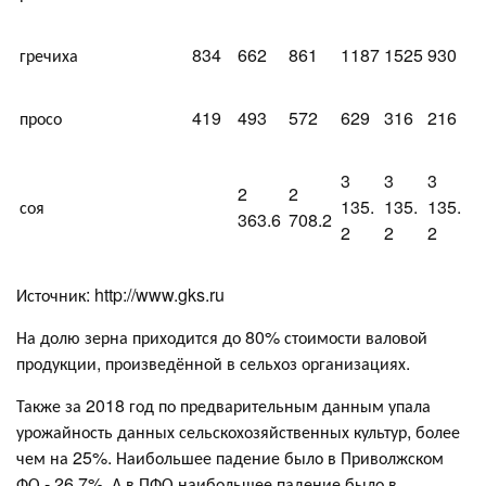
гречиха
834
662
861
1187
1525
930
просо
419
493
572
629
316
216
3
3
3
2
2
соя
135.
135.
135.
363.6
708.2
2
2
2
Источник: http://www.gks.ru
На долю зерна приходится до 80% стоимости валовой
продукции, произведённой в сельхоз организациях.
Также за 2018 год по предварительным данным упала
урожайность данных сельскохозяйственных культур, более
чем на 25%. Наибольшее падение было в Приволжском
ФО - 26.7%. А в ПФО наибольшее падение было в