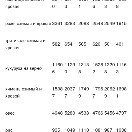
яровая
0
3
1
6
3
8
рожь озимая и яровая
3361
3283
2088
2548
2549
1915
тритикале озимая и
582
654
565
620
501
401
яровая
1160
1129
1313
1528
1320
1116
кукуруза на зерно
6
0
8
2
8
3
ячмень озимый и
1538
2037
1749
1796
2062
1698
яровой
7
7
9
7
9
1
овес
4948
5280
4538
4766
5456
4707
рис
935
1049
1110
1081
987
1038