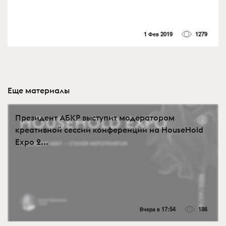
1 Фев 2019
1279
Еще материалы
Президент АБКР выступит модератором
креативной сессии конференции на HouseHold
Expo 2...
Вчера в 17:54
186