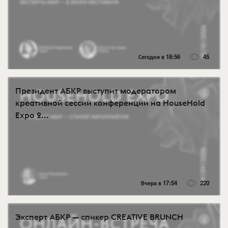
Сегодня в 18:56
45
Президент АБКР выступит модератором
креативной сессии конференции на HouseHold
Expo 2...
Вчера в 17:54
220
Эксперт АБКР — спикер CREATIVE BRUNCH