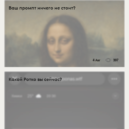
Ваш промпт ничего не стоит?
4 Авг
397
Какой Ротко вы сейчас?