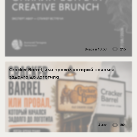
Вчера в 13:50
215
Cracker Barrel, или провал который начался
задолго до логотипа
4 Авг
361