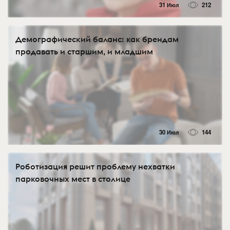
31 Июл
212
Демографический баланс: как брендам
продавать и старшим, и младшим
30 Июл
144
Роботизация решит проблему нехватки
парковочных мест в столице