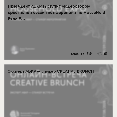
Президент АБКР выступит модератором
креативной сессии конференции на HouseHold
Expo 2...
Сегодня в 17:54
68
Эксперт АБКР — спикер CREATIVE BRUNCH