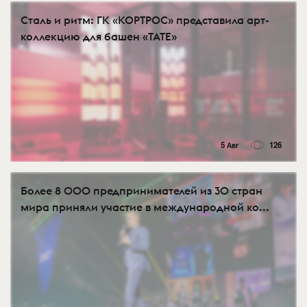
Сталь и ритм: ГК «КОРТРОС» представила арт-
коллекцию для башен «TATE»
5 Авг
126
Более 8 000 предпринимателей из 30 стран
мира приняли участие в международной ко...