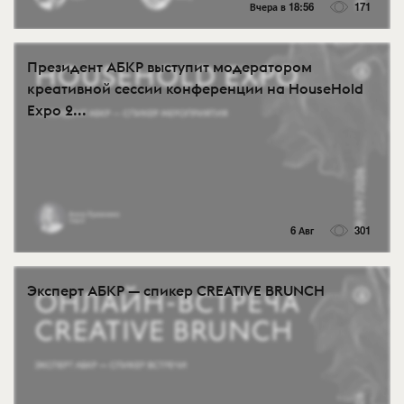
Вчера в 18:56
171
Президент АБКР выступит модератором
креативной сессии конференции на HouseHold
Expo 2...
6 Авг
301
Эксперт АБКР — спикер CREATIVE BRUNCH