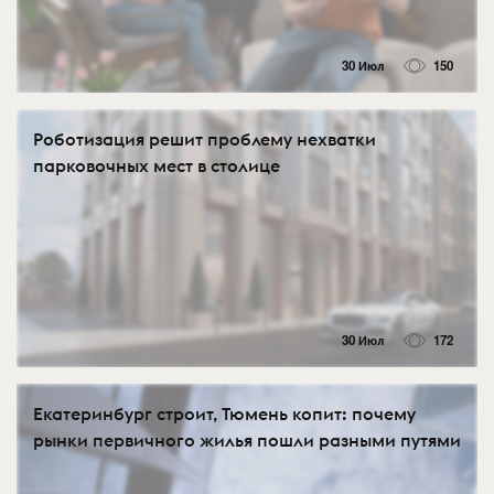
30 Июл
150
Роботизация решит проблему нехватки
парковочных мест в столице
30 Июл
172
Екатеринбург строит, Тюмень копит: почему
рынки первичного жилья пошли разными путями