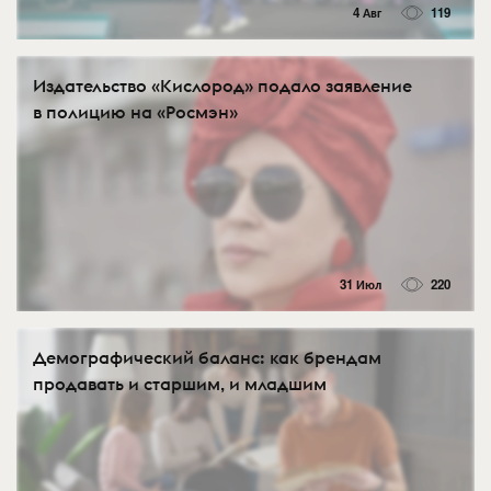
4 Авг
119
Издательство «Кислород» подало заявление
в полицию на «Росмэн»
31 Июл
220
Демографический баланс: как брендам
продавать и старшим, и младшим