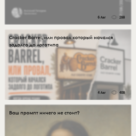
6 Авг
288
Cracker Barrel, или провал который начался
задолго до логотипа
4 Авг
408
Ваш промпт ничего не стоит?