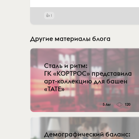
1
Другие материалы блога
Сталь и ритм:
ГК «КОРТРОС» представила
арт-коллекцию для башен
«TATE»
5 Авг
120
Демографический баланс: