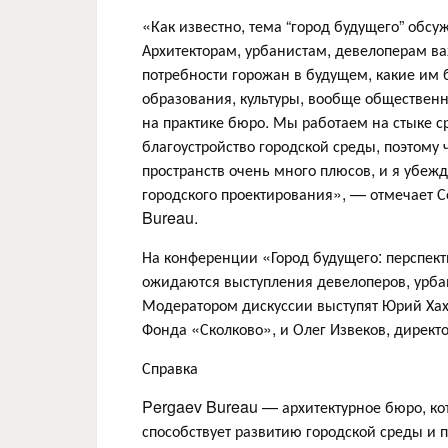
«Как известно, тема “город будущего” обсу
Архитекторам, урбанистам, девелоперам ва
потребности горожан в будущем, какие им
образования, культуры, вообще обществен
на практике бюро. Мы работаем на стыке с
благоустройство городской среды, поэтому
пространств очень много плюсов, и я убежд
городского проектирования», — отмечает С
Bureau.
На конференции «Город будущего: перспект
ожидаются выступления девелоперов, урбан
Модератором дискуссии выступят Юрий Хах
Фонда «Сколково», и Олег Извеков, директ
Справка
Pergaev Bureau — архитектурное бюро, кот
способствует развитию городской среды и 