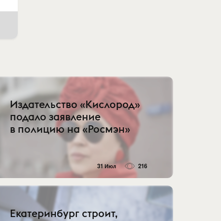
Издательство «Кислород»
подало заявление
в полицию на «Росмэн»
31 Июл
216
Екатеринбург строит,