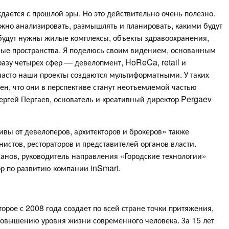
ждается с прошлой эры. Но это действительно очень полезно.
жно анализировать, размышлять и планировать, какими будут
 будут нужны жилые комплексы, объекты здравоохранения,
ные пространства. Я поделюсь своим видением, основанным
разу четырех сфер — девелопмент, HoReCa, retail и
 часто наши проекты создаются мультиформатными. У таких
ен, что они в перспективе станут неотъемлемой частью
ергей Пергаев, основатель и креативный директор Pergaev
ивы от девелоперов, архитекторов и брокеров» также
истов, рестораторов и представителей органов власти.
анов, руководитель направления «Городские технологии»
ор по развитию компании inSmart.
орое с 2008 года создает по всей стране точки притяжения,
повышению уровня жизни современного человека. За 15 лет