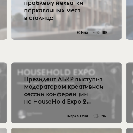
проблему нехватки
парковочных мест
в столице
30 Июл
169
Президент АБКР выступит
модератором креативной
сессии конференции
на HouseHold Expo 2...
Вчера в 17:54
207