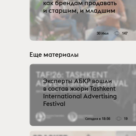
как брендам продавать
и старшим, и младшим
30 Июл
147
Еще материалы
Эксперты АБКР вошли
в состав жюри Tashkent
International Advertising
Festival
Сегодня в 18:56
19