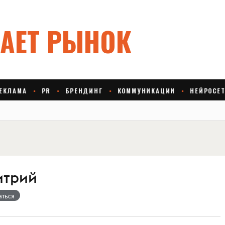
итрий
аться