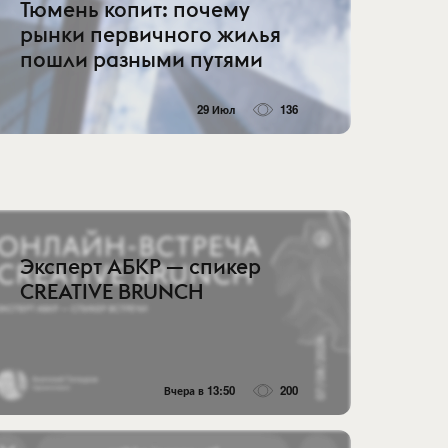
Тюмень копит: почему
рынки первичного жилья
пошли разными путями
29 Июл
136
Эксперт АБКР — спикер
CREATIVE BRUNCH
Вчера в 13:50
200