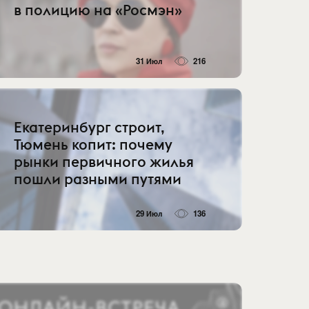
в полицию на «Росмэн»
31 Июл
216
Екатеринбург строит,
Тюмень копит: почему
рынки первичного жилья
пошли разными путями
29 Июл
136