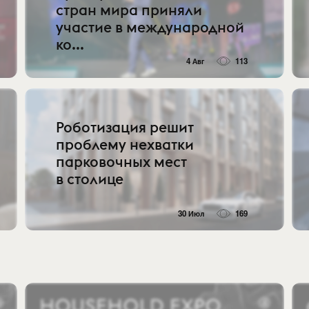
стран мира приняли
участие в международной
ко...
4 Авг
113
Роботизация решит
проблему нехватки
парковочных мест
в столице
30 Июл
169