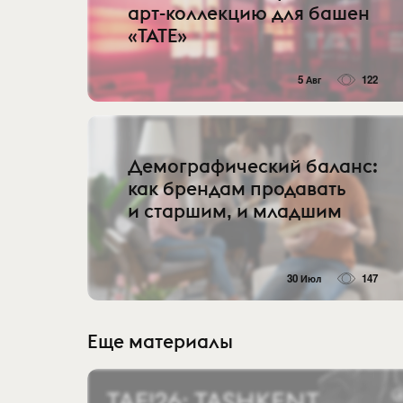
арт-коллекцию для башен
«TATE»
5 Авг
122
Демографический баланс:
как брендам продавать
и старшим, и младшим
30 Июл
147
Еще материалы