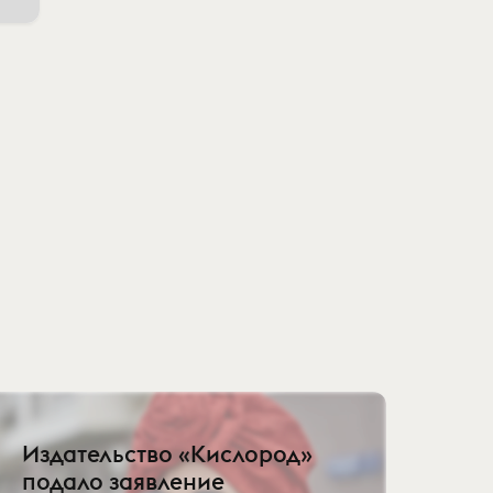
Издательство «Кислород»
подало заявление