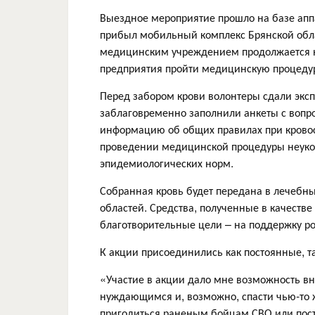
Выездное мероприятие прошло на базе аппа
прибыл мобильный комплекс Брянской обла
медицинским учреждением продолжается на
предприятия пройти медицинскую процеду
Перед забором крови волонтеры сдали эксп
заблаговременно заполнили анкеты с вопро
информацию об общих правилах при кровос
проведении медицинской процедуры неуко
эпидемиологических норм.
Собранная кровь будет передана в лечебн
областей. Средства, полученные в качеств
благотворительные цели – на поддержку р
К акции присоединились как постоянные, т
«Участие в акции дало мне возможность вн
нуждающимся и, возможно, спасти чью-то ж
пригодиться раненым бойцам СВО или пос