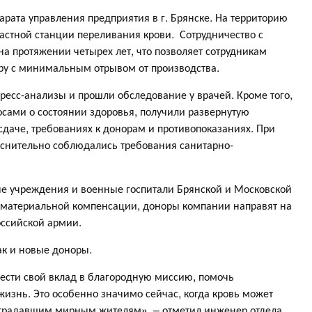
рата управления предприятия в г. Брянске. На территорию
стной станции переливания крови. Сотрудничество с
 протяжении четырех лет, что позволяет сотрудникам
ру с минимальным отрывом от производства.
ресс-анализы и прошли обследование у врачей. Кроме того,
сами о состоянии здоровья, получили развернутую
даче, требованиях к донорам и противопоказаниях. При
снительно соблюдались требования санитарно-
ые учреждения и военные госпитали Брянской и Московской
е материальной компенсации, доноры компании направят на
оссийской армии.
ак и новые доноры.
ести свой вклад в благородную миссию, помочь
изнь. Это особенно значимо сейчас, когда кровь может
традавшим мирным жителям», – отметил инженер отдела