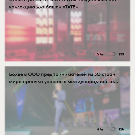
коллекцию для башен «TATE»
5 Авг
133
Более 8 000 предпринимателей из 30 стран
мира приняли участие в международной ко...
4 Авг
126