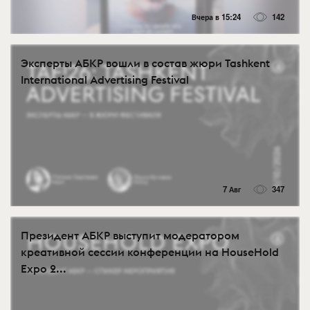
Вчера в 15:24
142
Эксперты АБКР вошли в состав жюри Tashkent
International Advertising Festival
7 Авг
347
Президент АБКР выступит модератором
креативной сессии конференции на HouseHold
Expo 2...