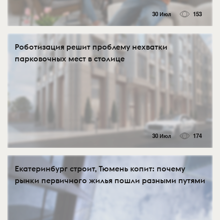
30 Июл
153
Роботизация решит проблему нехватки
парковочных мест в столице
30 Июл
174
Екатеринбург строит, Тюмень копит: почему
рынки первичного жилья пошли разными путями