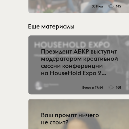
30 Июл
145
Еще материалы
Президент АБКР выступит
модератором креативной
сессии конференции
на HouseHold Expo 2...
Вчера в 17:54
166
Ваш промпт ничего
не стоит?