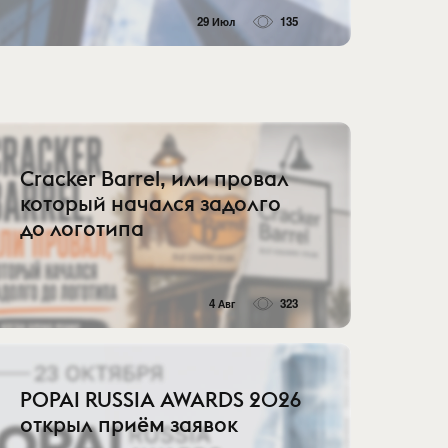
29 Июл
135
Cracker Barrel, или провал
который начался задолго
до логотипа
4 Авг
323
POPAI RUSSIA AWARDS 2026
открыл приём заявок