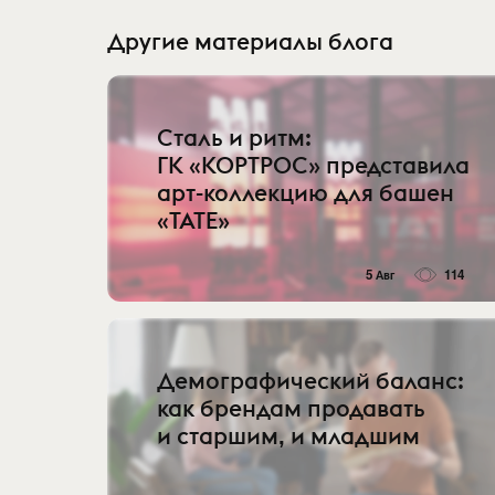
Другие материалы блога
Сталь и ритм:
ГК «КОРТРОС» представила
арт-коллекцию для башен
«TATE»
5 Авг
114
Демографический баланс:
как брендам продавать
и старшим, и младшим