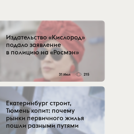
Издательство «Кислород»
подало заявление
в полицию на «Росмэн»
31 Июл
215
Екатеринбург строит,
Тюмень копит: почему
рынки первичного жилья
пошли разными путями