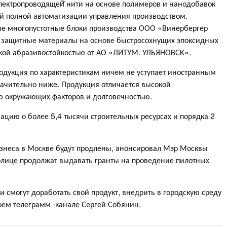
электропроводящей̆ нити на основе полимеров и нанодобавок
й полной автоматизации управления производством.
е многопустотные блоки производства ООО «Винербергер
 защитные материалы на основе быстросохнущих эпоксидных
окой абразивостойкостью от АО «ЛИТУМ. УЛЬЯНОВСК».
одукция по характеристикам ничем не уступает иностранным
начительно ниже. Продукция отличается высокой
ю окружающих факторов и долговечностью.
цию о более 5,4 тысячи строительных ресурсах и порядка 2
знеса в Москве будут продлены, анонсировал Мэр Москвы
олице продолжат выдавать гранты на проведение пилотных
 смогут доработать свой продукт, внедрить в городскую среду
воем телеграмм -канале Сергей Собянин.