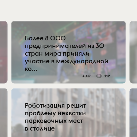
Более 8 000
предпринимателей из 30
стран мира приняли
участие в международной
ко...
4 Авг
112
Роботизация решит
проблему нехватки
парковочных мест
в столице