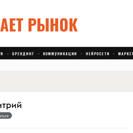
итрий
аться