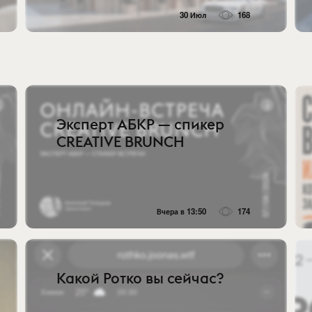
30 Июл
168
Эксперт АБКР — спикер
CREATIVE BRUNCH
Вчера в 13:50
174
Какой Ротко вы сейчас?