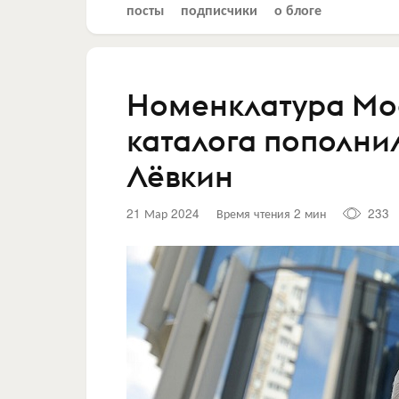
посты
подписчики
о блоге
Номенклатура Мос
каталога пополни
Лёвкин
21 Мар 2024
Время чтения 2 мин
233