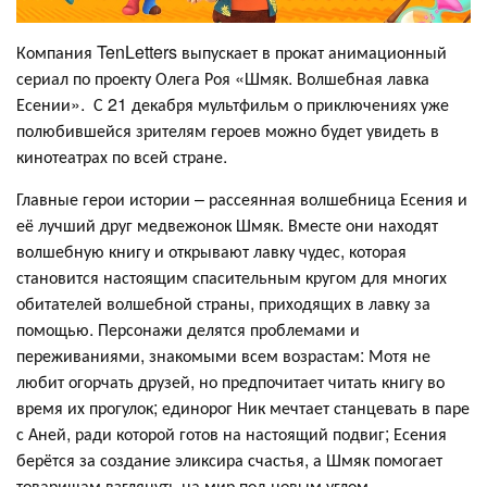
Компания TenLetters выпускает в прокат анимационный
сериал по проекту Олега Роя «Шмяк. Волшебная лавка
Есении». С 21 декабря мультфильм о приключениях уже
полюбившейся зрителям героев можно будет увидеть в
кинотеатрах по всей стране.
Главные герои истории – рассеянная волшебница Есения и
её лучший друг медвежонок Шмяк. Вместе они находят
волшебную книгу и открывают лавку чудес, которая
становится настоящим спасительным кругом для многих
обитателей волшебной страны, приходящих в лавку за
помощью. Персонажи делятся проблемами и
переживаниями, знакомыми всем возрастам: Мотя не
любит огорчать друзей, но предпочитает читать книгу во
время их прогулок; единорог Ник мечтает станцевать в паре
с Аней, ради которой готов на настоящий подвиг; Есения
берётся за создание эликсира счастья, а Шмяк помогает
товарищам взглянуть на мир под новым углом.