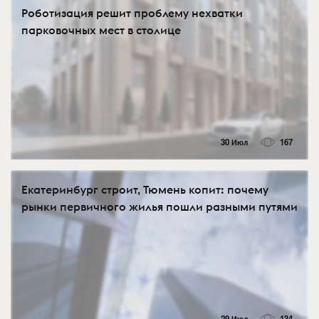
Роботизация решит проблему нехватки
парковочных мест в столице
30 Июл
167
Екатеринбург строит, Тюмень копит: почему
рынки первичного жилья пошли разными путями
29 Июл
134