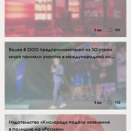
5 Авг
101
Более 8 000 предпринимателей из 30 стран
мира приняли участие в международной ко...
4 Авг
112
Издательство «Кислород» подало заявление
в полицию на «Росмэн»