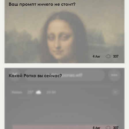
Ваш промпт ничего не стоит?
4 Авг
337
Какой Ротко вы сейчас?
4 Авг
307