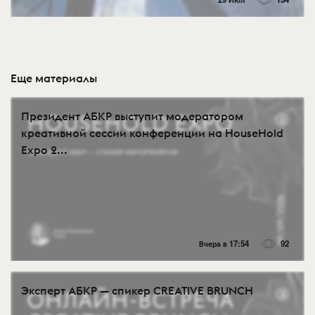
Еще материалы
Президент АБКР выступит модератором
креативной сессии конференции на HouseHold
Expo 2...
Вчера в 17:54
92
Эксперт АБКР — спикер CREATIVE BRUNCH