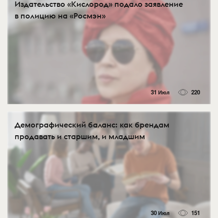
Издательство «Кислород» подало заявление
в полицию на «Росмэн»
31 Июл
220
Демографический баланс: как брендам
продавать и старшим, и младшим
30 Июл
151