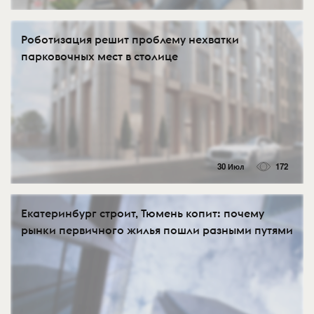
Роботизация решит проблему нехватки
парковочных мест в столице
30 Июл
172
Екатеринбург строит, Тюмень копит: почему
рынки первичного жилья пошли разными путями