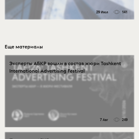
29 Июл
141
Еще материалы
Эксперты АБКР вошли в состав жюри Tashkent
International Advertising Festival
7 Авг
249