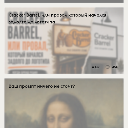
Cracker Barrel, или провал который начался
задолго до логотипа
4 Авг
454
Ваш промпт ничего не стоит?