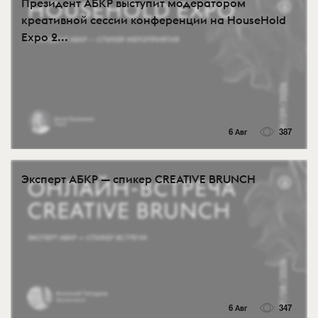
Президент АБКР выступит модератором
креативной сессии конференции на HouseHold
Expo 2...
6 Авг
387
Эксперт АБКР — спикер CREATIVE BRUNCH
6 Авг
347