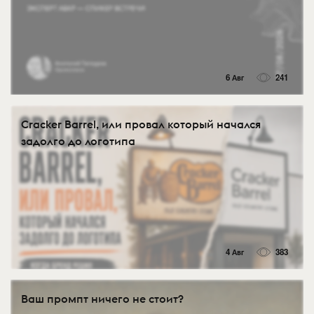
6 Авг
241
Cracker Barrel, или провал который начался
задолго до логотипа
4 Авг
383
Ваш промпт ничего не стоит?