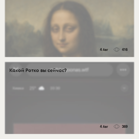
4 Авг
416
Какой Ротко вы сейчас?
4 Авг
369