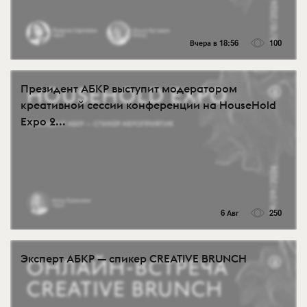
Вчера в 18:56
100
Президент АБКР выступит модератором
креативной сессии конференции на HouseHold
Expo 2...
6 Авг
250
Эксперт АБКР — спикер CREATIVE BRUNCH