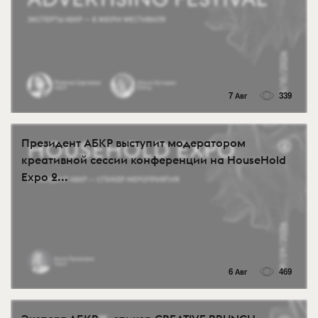
7 Авг
339
Президент АБКР выступит модератором
креативной сессии конференции на HouseHold
Expo 2...
6 Авг
469