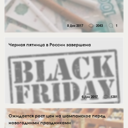
8 Дек 2017
2043
1
Черная пятница в России завершена
6 Дек 2017
1281
Ожидается рост цен на шампанское перед
новогодними праздниками