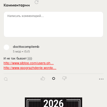
Комментарии
Написать комментарий...
docttocomplemb
5 мар • 15:15
И не так бывает ))))
http://www.sibtop.com/users.ph…
http://www.gpograzhdenie.wordp…
0