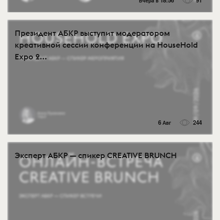
Вчера в 18:56
91
Президент АБКР выступит модератором
креативной сессии конференции на HouseHold
Expo 2...
6 Авг
244
Эксперт АБКР — спикер CREATIVE BRUNCH