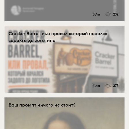
6 Авг
239
Cracker Barrel, или провал который начался
задолго до логотипа
4 Авг
378
Ваш промпт ничего не стоит?