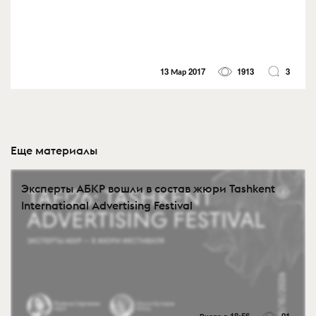
13 Мар 2017
1913
3
Еще материалы
Эксперты АБКР вошли в состав жюри Tashkent
International Advertising Festival