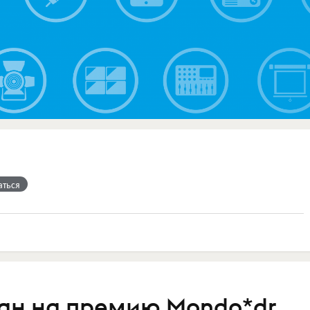
аться
ан на премию Mondo*dr