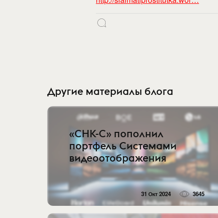
Другие материалы блога
«СНК-С» пополнил
портфель Системами
видеоотображения
31 Окт 2024
3645