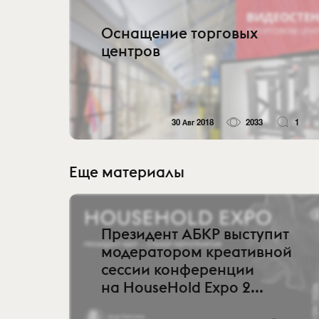
Оснащение торговых
центров
30 Авг 2018
2033
1
Еще материалы
Президент АБКР выступит
модератором креативной
сессии конференции
на HouseHold Expo 2...