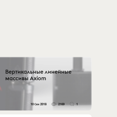
Вертикальные линейные
массивы Axiom
10 Сен 2018
2169
1