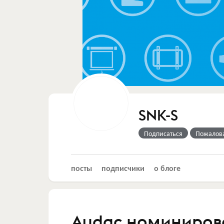
SNK-S
Подписаться
Пожалов
посты
подписчики
о блоге
Audac номиниров