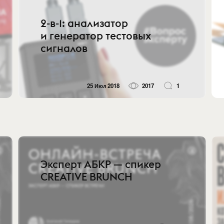
2-в-1: анализатор
и генератор тестовых
сигналов
25 Июл 2018
2017
1
Эксперт АБКР — спикер
CREATIVE BRUNCH