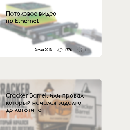
Потоковое видео –
по Ethernet
3 Мая 2018
1776
1
Cracker Barrel, или провал
который начался задолго
до логотипа