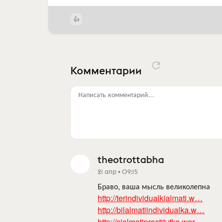
Комментарии
Написать комментарий...
theotrottabha
21 апр • 09:15
Браво, ваша мысль великолепна
http://terindividualkialmati.w…
http://bilalmatiindividualka.w…
http://sialmatiprostitutka.wor…