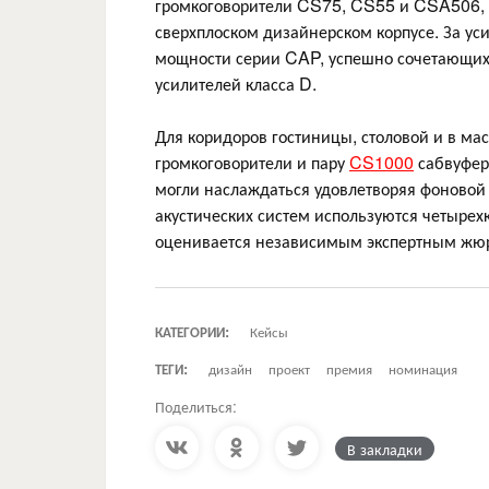
громкоговорители CS75, CS55 и CSA506, 
сверхплоском дизайнерском корпусе. За ус
мощности серии CAP, успешно сочетающих 
усилителей класса D.
Для коридоров гостиницы, столовой и в м
громкоговорители и пару
CS1000
сабвуферо
могли наслаждаться удовлетворяя фоновой
акустических систем используются четыре
оценивается независимым экспертным жю
КАТЕГОРИИ:
Кейсы
ТЕГИ:
дизайн
проект
премия
номинация
Поделиться:
В закладки