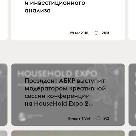
и инвестиционного
анализа
29 Авг 2016
2103
Президент АБКР выступит
модератором креативной
сессии конференции
на HouseHold Expo 2...
Вчера в 17:54
202