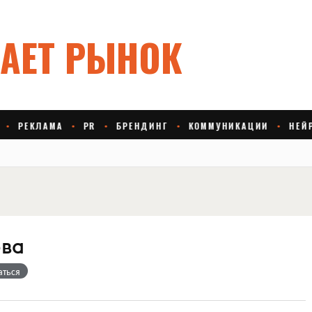
ова
аться