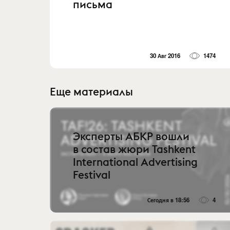
письма
30 Авг 2016
1474
Еще материалы
Эксперты АБКР вошли
в состав жюри Tashkent
International Advertising
Festival
Сегодня в 18:56
4