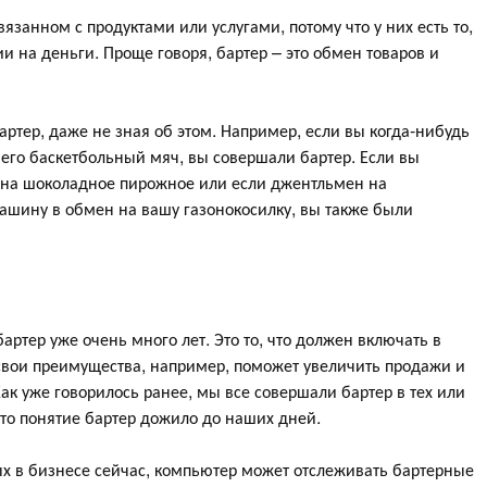
язанном с продуктами или услугами, потому что у них есть то,
и на деньги. Проще говоря, бартер – это обмен товаров и
ртер, даже не зная об этом. Например, если вы когда-нибудь
 его баскетбольный мяч, вы совершали бартер. Если вы
н на шоколадное пирожное или если джентльмен на
ашину в обмен на вашу газонокосилку, вы также были
ртер уже очень много лет. Это то, что должен включать в
 свои преимущества, например, поможет увеличить продажи и
Как уже говорилось ранее, мы все совершали бартер в тех или
что понятие бартер дожило до наших дней.
х в бизнесе сейчас, компьютер может отслеживать бартерные