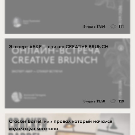
Вчера в 17:54
111
Эксперт АБКР — спикер CREATIVE BRUNCH
Вчера в 13:50
129
Cracker Barrel, или провал который начался
задолго до логотипа