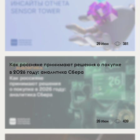
29 Июн
381
Как россияне принимают решения о покупке
в 2026 году: аналитика Сбера
26 Июн
439