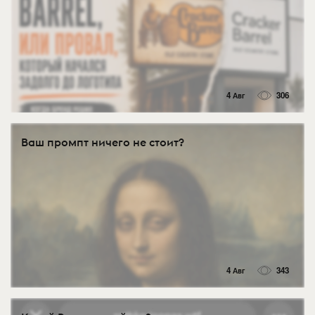
4 Авг
306
Ваш промпт ничего не стоит?
4 Авг
343