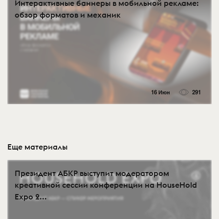
Интерактивные баннеры в мобильной рекламе:
обзор форматов и механик
16 Июн
291
Еще материалы
Президент АБКР выступит модератором
креативной сессии конференции на HouseHold
Expo 2...