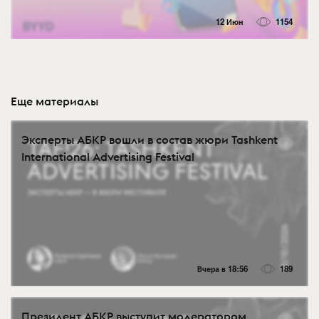
12 Июн
1154
Еще материалы
Эксперты АБКР вошли в состав жюри Tashkent
International Advertising Festival
Вчера в 18:56
189
Президент АБКР выступит модератором