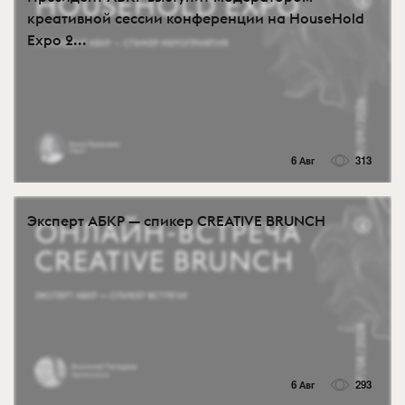
креативной сессии конференции на HouseHold
Expo 2...
6 Авг
313
Эксперт АБКР — спикер CREATIVE BRUNCH
6 Авг
293