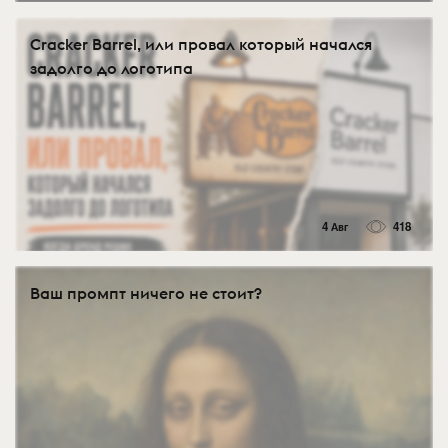
Cracker Barrel, или провал который начался
задолго до логотипа
4 Авг
418
Ваш промпт ничего не стоит?