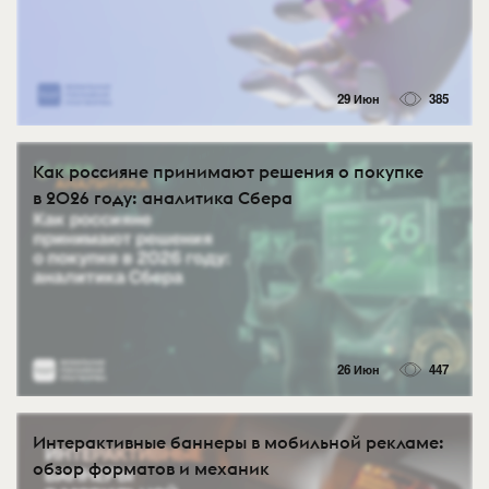
29 Июн
385
Как россияне принимают решения о покупке
в 2026 году: аналитика Сбера
26 Июн
447
Интерактивные баннеры в мобильной рекламе:
обзор форматов и механик