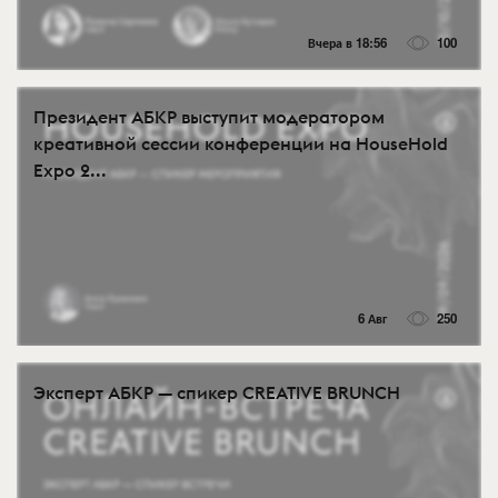
Вчера в 18:56
100
Президент АБКР выступит модератором
креативной сессии конференции на HouseHold
Expo 2...
6 Авг
250
Эксперт АБКР — спикер CREATIVE BRUNCH