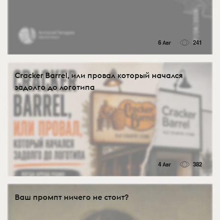
6 Авг
241
Cracker Barrel, или провал который начался
задолго до логотипа
4 Авг
382
Ваш промпт ничего не стоит?