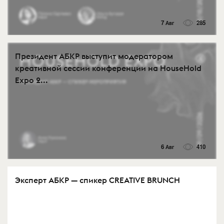
7 Авг
285
Президент АБКР выступит модератором
креативной сессии конференции на HouseHold
Expo 2...
6 Авг
410
Эксперт АБКР — спикер CREATIVE BRUNCH