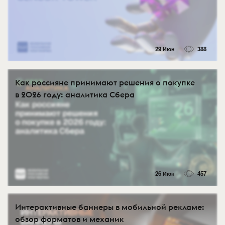
29 Июн
388
Как россияне принимают решения о покупке
в 2026 году: аналитика Сбера
26 Июн
457
Интерактивные баннеры в мобильной рекламе:
обзор форматов и механик