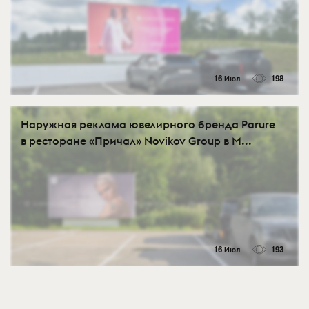
16 Июл
198
Наружная реклама ювелирного бренда Parure
в ресторане «Причал» Novikov Group в М...
16 Июл
193