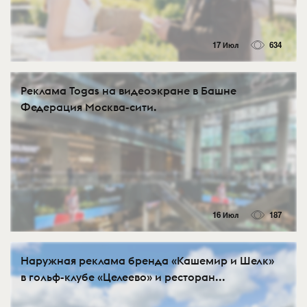
17 Июл
634
Реклама Togas на видеоэкране в Башне
Федерация Москва-сити.
16 Июл
187
Наружная реклама бренда «Кашемир и Шелк»
в гольф-клубе «Целеево» и ресторан...