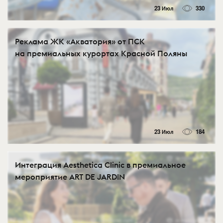
23 Июл
330
Реклама ЖК «Акватория» от ПСК
на премиальных курортах Красной Поляны
23 Июл
184
Интеграция Aesthetica Clinic в премиальное
мероприятие ART DE JARDIN