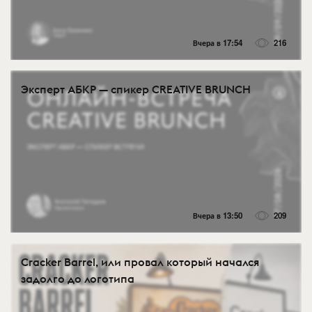
Вчера в 17:54
216
Эксперт АБКР — спикер CREATIVE BRUNCH
Вчера в 13:50
209
Cracker Barrel, или провал который начался
задолго до логотипа