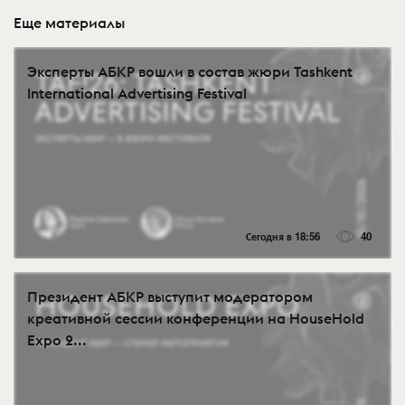
Еще материалы
Эксперты АБКР вошли в состав жюри Tashkent
International Advertising Festival
Сегодня в 18:56
40
Президент АБКР выступит модератором
креативной сессии конференции на HouseHold
Expo 2...