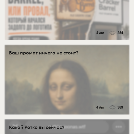
4 Авг
354
Ваш промпт ничего не стоит?
4 Авг
389
Какой Ротко вы сейчас?