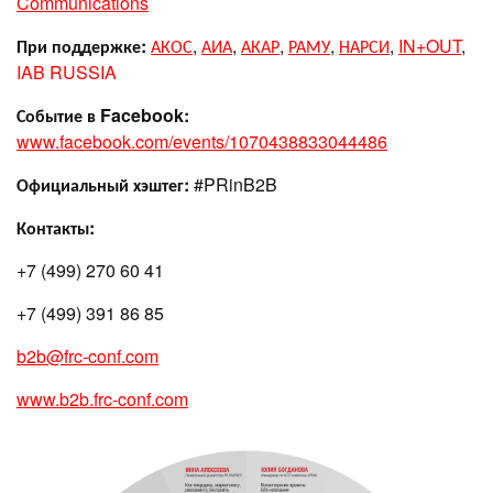
Communications
При поддержке:
АКОС
,
АИА
,
АКАР
,
РАМУ
,
НАРСИ
,
IN+OUT
,
IAB RUSSIA
Событие в
Facebook
:
www.facebook.com/events/1070438833044486
Официальный хэштег:
#PRinB2B
Контакты:
+7 (499) 270 60 41
+7 (499) 391 86 85
b2b@frc-conf.com
www.b2b.frc-conf.com