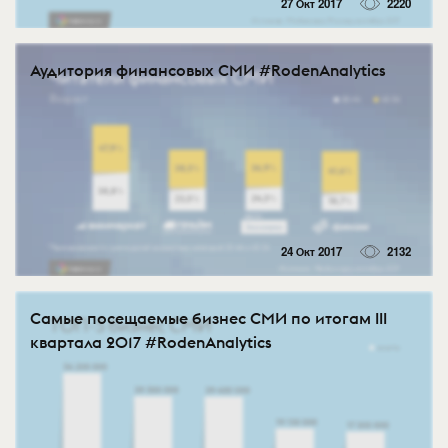
27 Окт 2017
2220
Аудитория финансовых СМИ #RodenAnalytics
24 Окт 2017
2132
Самые посещаемые бизнес СМИ по итогам III
квартала 2017 #RodenAnalytics