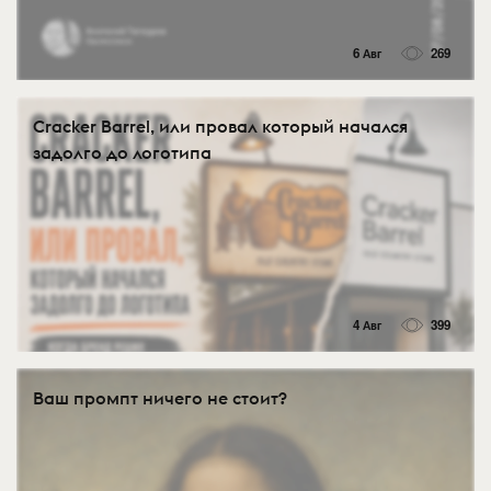
6 Авг
269
Cracker Barrel, или провал который начался
задолго до логотипа
4 Авг
399
Ваш промпт ничего не стоит?