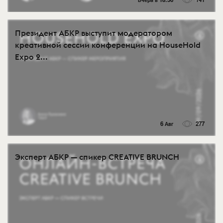
Президент АБКР выступит модератором
креативной сессии конференции на HouseHold
Expo 2...
6 Авг
277
Эксперт АБКР — спикер CREATIVE BRUNCH