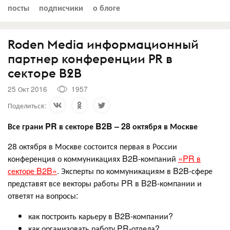
посты
подписчики
о блоге
Roden Media информационный
партнер конференции PR в
секторе B2B
25 Окт 2016
1957
Поделиться:
Все грани
PR
в секторе
B
2
B
– 28 октября в Москве
28 октября в Москве состоится первая в России
конференция о коммуникациях B2B-компаний
«PR в
секторе B2B»
. Эксперты по коммуникациям в B2B-сфере
представят все векторы работы PR в B2B-компании и
ответят на вопросы:
как построить карьеру в B2B-компании?
как организовать работу PR-отдела?