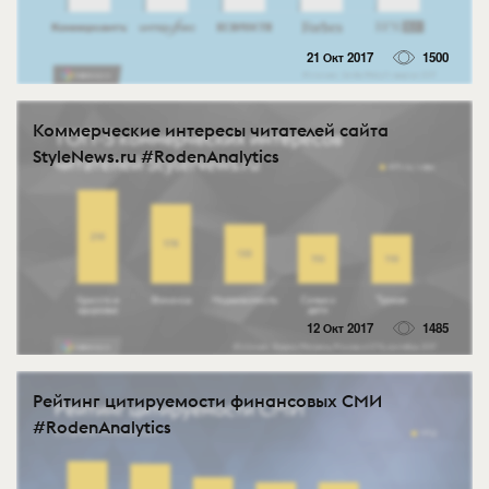
21 Окт 2017
1500
Коммерческие интересы читателей сайта
StyleNews.ru #RodenAnalytics
12 Окт 2017
1485
Рейтинг цитируемости финансовых СМИ
#RodenAnalytics