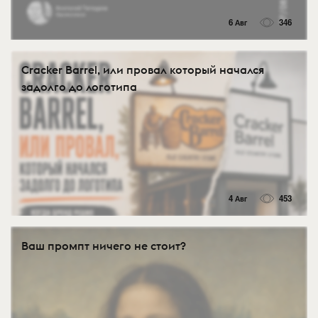
6 Авг
346
Cracker Barrel, или провал который начался
задолго до логотипа
4 Авг
453
Ваш промпт ничего не стоит?