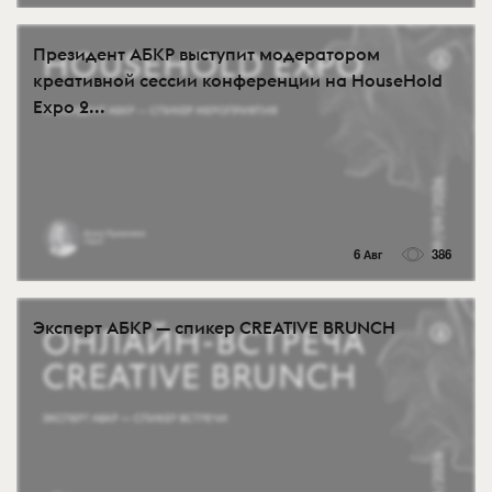
Президент АБКР выступит модератором
креативной сессии конференции на HouseHold
Expo 2...
6 Авг
386
Эксперт АБКР — спикер CREATIVE BRUNCH