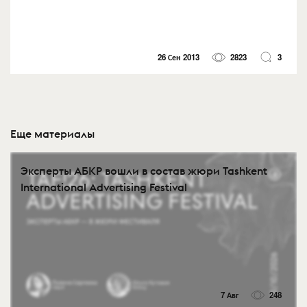
26 Сен 2013
2823
3
Еще материалы
Эксперты АБКР вошли в состав жюри Tashkent
International Advertising Festival
7 Авг
248