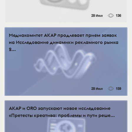
28 Июл
136
Медиакомитет АКАР продлевает прием заявок
на Исследование динамики рекламного рынка
2...
28 Июл
159
АКАР и ORO запускают новое исследование
«Претесты креатива: проблемы и пути реше...