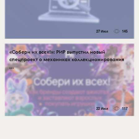
27 Июл
145
«Собери их всех!»: РИР выпустил новый
спецпроект о механиках коллекционирования
...
22 Июл
117