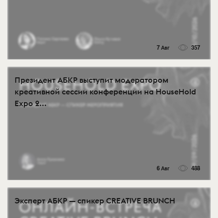
7 Авг
357
Президент АБКР выступит модератором
креативной сессии конференции на HouseHold
Expo 2...
6 Авг
488
Эксперт АБКР — спикер CREATIVE BRUNCH