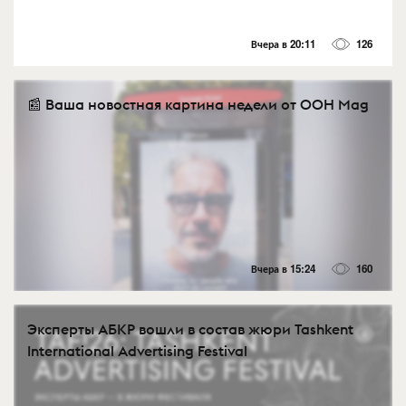
Вчера в 20:11
126
📰 Ваша новостная картина недели от OOH Mag
Вчера в 15:24
160
Эксперты АБКР вошли в состав жюри Tashkent
International Advertising Festival