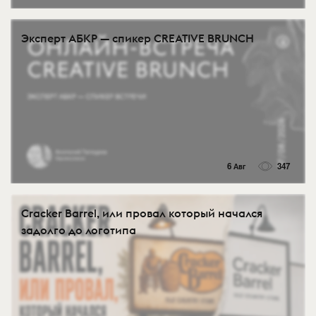
Эксперт АБКР — спикер CREATIVE BRUNCH
6 Авг
347
Cracker Barrel, или провал который начался
задолго до логотипа