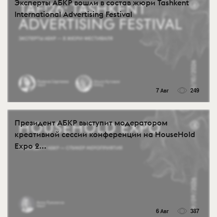
Эксперты АБКР вошли в состав жюри Tashkent
International Advertising Festival
7 Авг
249
Президент АБКР выступит модератором
креативной сессии конференции на HouseHold
Expo 2...
6 Авг
387