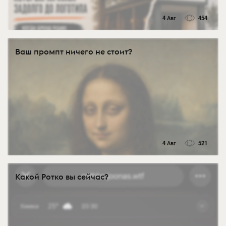
4 Авг
454
Ваш промпт ничего не стоит?
4 Авг
521
Какой Ротко вы сейчас?