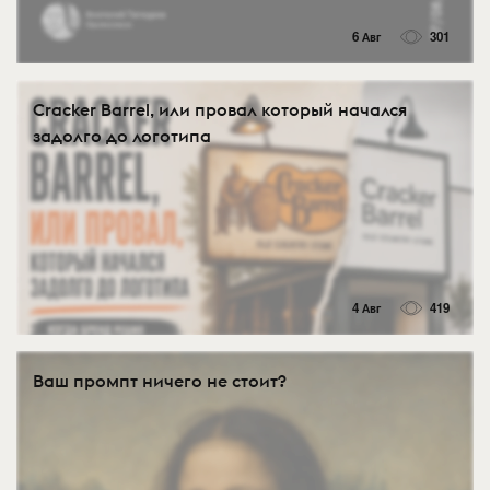
6 Авг
301
Cracker Barrel, или провал который начался
задолго до логотипа
4 Авг
419
Ваш промпт ничего не стоит?