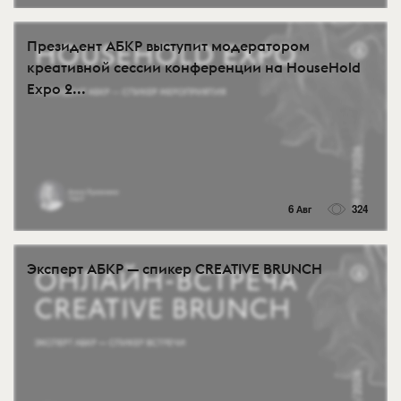
Президент АБКР выступит модератором
креативной сессии конференции на HouseHold
Expo 2...
6 Авг
324
Эксперт АБКР — спикер CREATIVE BRUNCH