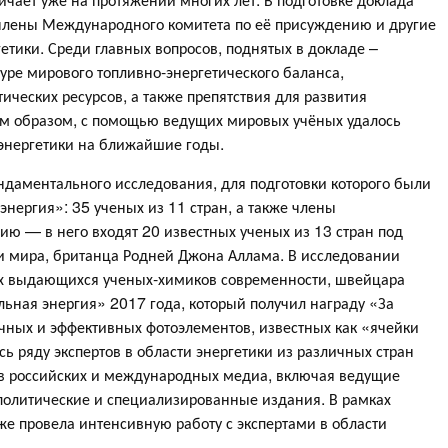
 члены Международного комитета по её присуждению и другие
етики. Среди главных вопросов, поднятых в докладе –
туре мирового топливно-энергетического баланса,
ических ресурсов, а также препятствия для развития
ким образом, с помощью ведущих мировых учёных удалось
энергетики на ближайшие годы.
ндаментального исследования, для подготовки которого были
нергия»: 35 ученых из 11 стран, а также члены
ю — в него входят 20 известных ученых из 13 стран под
и мира, британца Родней Джона Аллама. В исследовании
ых выдающихся ученых-химиков современности, швейцара
льная энергия» 2017 года, который получил награду «За
чных и эффективных фотоэлементов, известных как «ячейки
сь ряду экспертов в области энергетики из различных стран
в российских и международных медиа, включая ведущие
олитические и специализированные издания. В рамках
же провела интенсивную работу с экспертами в области