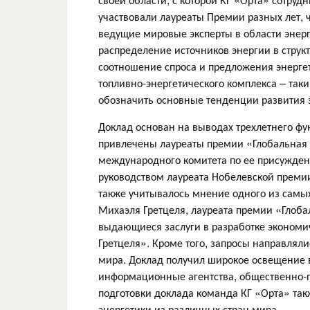
участвовали лауреаты Премии разных лет,
ведущие мировые эксперты в области энерг
распределение источников энергии в струк
соотношение спроса и предложения энергет
топливно-энергетического комплекса – та
обозначить основные тенденции развития 
Доклад основан на выводах трехлетнего фу
привлечены лауреаты премии «Глобальная э
международного комитета по ее присуждени
руководством лауреата Нобелевской преми
также учитывалось мнение одного из сам
Михаэля Гретцеля, лауреата премии «Глоба
выдающиеся заслуги в разработке экономи
Гретцеля». Кроме того, запросы направляли
мира. Доклад получил широкое освещение 
информационные агентства, общественно-п
подготовки доклада команда КГ «Орта» так
энергетики из различных стран мира.