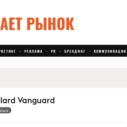
llard Vanguard
аться