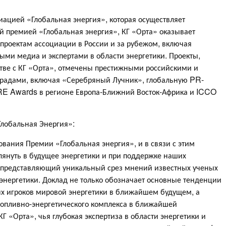
циацией «Глобальная энергия», которая осуществляет
 премией «Глобальная энергия», КГ «Орта» оказывает
роектам ассоциации в России и за рубежом, включая
ми медиа и экспертами в области энергетики. Проекты,
тве с КГ «Орта», отмечены престижными российскими и
адами, включая «Серебряный Лучник», глобальную PR-
E Awards в регионе Европа-Ближний Восток-Африка и ICCO
Глобальная Энергия»:
нования Премии «Глобальная энергия», и в связи с этим
януть в будущее энергетики и при поддержке наших
д, представляющий уникальный срез мнений известных ученых
 энергетики. Доклад не только обозначает основные тенденции
ых игроков мировой энергетики в ближайшем будущем, а
топливно-энергетического комплекса в ближайшей
Г «Орта», чья глубокая экспертиза в области энергетики и