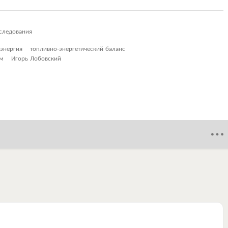
следования
энергия
топливно-энергетический баланс
ам
Игорь Лобовский