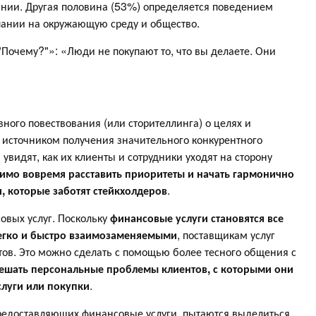
пании. Другая половина (53%) определяется поведением
пании на окружающую среду и общество.
"Почему?"»: «Люди не покупают то, что вы делаете. Они
ого повествования (или сторителлинга) о целях и
 источником получения значительного конкурентного
увидят, как их клиенты и сотрудники уходят на сторону
имо вовремя расставить приоритеты и начать гармонично
, которые заботят стейкхолдеров
.
овых услуг. Поскольку
финансовые услуги становятся все
легко и быстро взаимозаменяемыми
, поставщикам услуг
ов. Это можно сделать с помощью более тесного общения с
ешать персональные проблемы клиентов, с которыми они
слуги или покупки
.
редоставляющих финансовые услуги, пытаются выделиться,