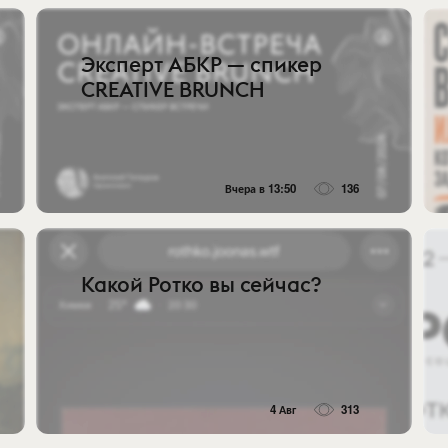
Эксперт АБКР — спикер
CREATIVE BRUNCH
Вчера в 13:50
136
Какой Ротко вы сейчас?
4 Авг
313