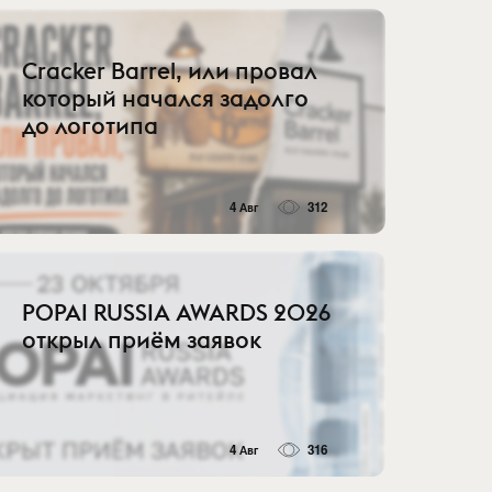
Cracker Barrel, или провал
который начался задолго
до логотипа
4 Авг
312
POPAI RUSSIA AWARDS 2026
открыл приём заявок
4 Авг
316