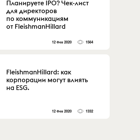
Планируете IPO? Чек-лист
для директоров
по коммуникациям
от FleishmanHillard
12 Фев 2020
1564
FleishmanHillard: как
корпорации могут влиять
на ESG.
12 Фев 2020
1332