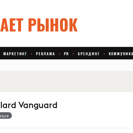
llard Vanguard
аться