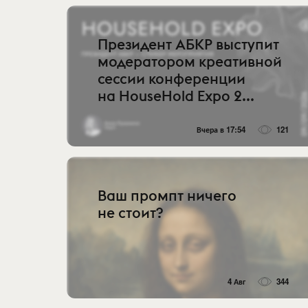
Президент АБКР выступит
модератором креативной
сессии конференции
на HouseHold Expo 2...
Вчера в 17:54
121
Ваш промпт ничего
не стоит?
4 Авг
344