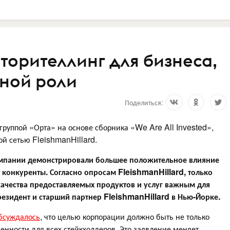
Сторителлинг для бизнеса,
вной роли
Поделиться:
руппой «Орта» на основе сборника «We Are All Invested»,
й сетью FleishmanHillard.
компании демонстрировали большее положительное влияние
 конкуренты. Согласно опросам
FleishmanHillard, только
качества предоставляемых продуктов и услуг важным для
президент и старший партнер
FleishmanHillard в Нью-Йорке.
бсуждалось
, что целью корпорации должно быть не только
енности для всех стейкхолдеров. Это заявление меняет