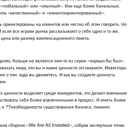
я «глобальный» или «опытный». Или еще более банальных,
типа «качественный» и «клиентоориентированный».
ь ориентированы на клиентов или честно об этом говорить. Но
 И если все игроки рынка рассказывают о себе одно и то же,
 цена или размер компенсационного пакета.
целях, больше не является чем-то из серии «хорошо бы был».
азать миру, кто вы и какие ценности отстаиваете. Инвесторы
ие о том, куда вы движетесь. И как вы создаете ценность
щем.
х ценности выделяет среди конкурентов, это делает компанию
вствовать себя более вовлеченными в процесс. И иметь более
ах и ??необходимости существования бизнеса, помимо
ила сборник «We Are All Invested», собрав экспертные точки