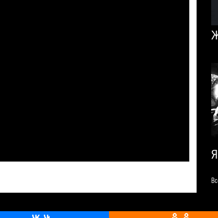
Ж
Я
Вс