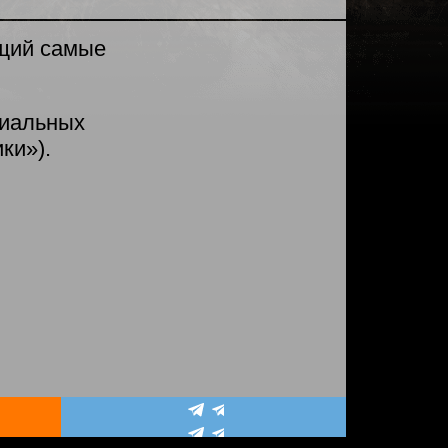
ющий самые
циальных
ки»).