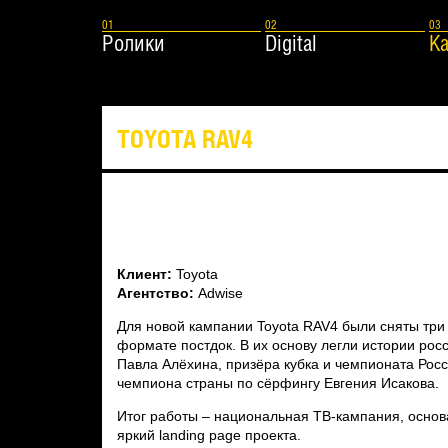
Ролики
Digital
К
TOYOTA RAV4
Клиент:
Toyota
Агентство:
Adwise
Для новой кампании Toyota RAV4 были сняты три
формате постдок. В их основу легли истории рос
Павла Алёхина, призёра кубка и чемпионата Рос
чемпиона страны по сёрфингу Евгения Исакова.
Итог работы – национальная ТВ-кампания, основ
яркий landing page проекта.