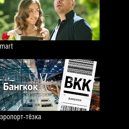
mart
эропорт-тёзка